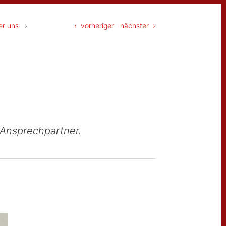
er uns
›
‹ vorheriger
nächster ›
 Ansprechpartner.