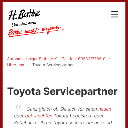
☰
Aktuelles
Fahrzeuge
Neuwagen und Tageszulassungen
Autohaus Holger Bathe e.K. - Telefon: 03583/7785-0
›
Vorführwagen und Gebrauchtwagen
Über uns
› Toyota Servicepartner
Service
Unsere Leistungen in der Werkstatt
Toyota Servicepartner
Unsere Leistungen für Ihre Mobilität
Unsere besonderen Leistungen im
Verkauf
Ganz gleich ob Sie sich für einen
neuen
oder
gebrauchten
Toyota begeistern oder
Finanzierung und Leasing
Zubehör für Ihren Toyota suchen, bei uns sind
Versicherung