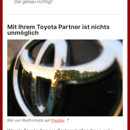
Sie genau richtig!
Stammkundenrabatt
Über uns
Mit Ihrem Toyota Partner ist nichts
Toyota Servicepartner
unmöglich
Ansprechpartner
Impressum
Datenschutz
Cockie-Hinweise
Bild von Rusfromspb auf
Pixabay
↗